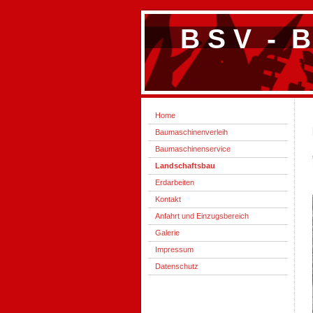
B S V - B 
Home
Baumaschinenverleih
Baumaschinenservice
Landschaftsbau
Erdarbeiten
Kontakt
Anfahrt und Einzugsbereich
Galerie
Impressum
Datenschutz