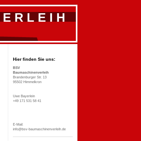
 E R L E I H
Hier finden Sie uns:
BSV
Baumaschinenverleih
Brandenburger Str. 13
95502 Himmelkron
Uwe Bayerlein
+49 171 531 58 41
E-Mail:
info@bsv-baumaschinenverleih.de