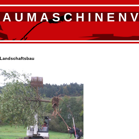
A U M A S C H I N E N V
Landschaftsbau