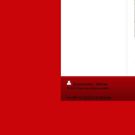
Druckversion
|
Sitemap
© BSV-Baumaschinenverleih
Erstellt mit
IONOS MyWebsite
.