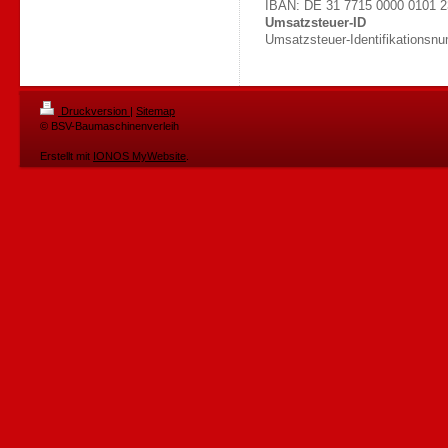
IBAN: DE 31 7715 0000 0101 
Umsatzsteuer-ID
Umsatzsteuer-Identifikations
Druckversion
|
Sitemap
© BSV-Baumaschinenverleih
Erstellt mit
IONOS MyWebsite
.