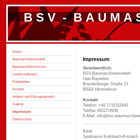
B S V - B A U M A S
Home
Impressum
Baumaschinenverleih
Baumaschinenservice
Verantwortlich:
BSV-Baumaschinenverleih
Landschaftsbau
Uwe Bayerlein
Erdarbeiten
Brandenburger Straße 13
Kontakt
95502 Himmelkron
Anfahrt und Einzugsbereich
Kontakt:
Galerie
Telefon: +49 1715315841
Telefax:09227/4936
Impressum
E-Mail: info@bsv-baumaschinen
Datenschutz
Bank:
Sparkasse Kulmbach-Kronach